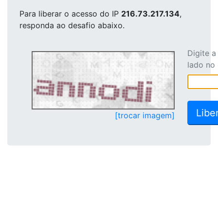
Para liberar o acesso
do IP
216.73.217.134
,
responda ao desafio abaixo.
Digite 
lado no
[trocar imagem]